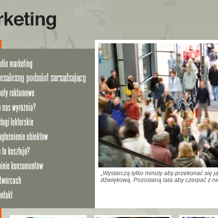
„Wystarczą tylko minuty aby przekonać się j
dźwiękową. Pozostaną lata aby czerpać z nie