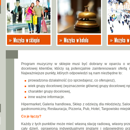
Program muzyczny w sklepie musi być dobrany w oparciu o wy
docelowej klientów, którzy są potencjalnie zainteresowani ofertą i
Najważniejsze punkty, których odpowiedzi są nam niezbędne to:
prowadzona działalność (co sprzedajesz, co oferujesz),
wiek grupy docelowej (wyznaczenie głównej grupy docelowej np.: 
charakter grupy docelowej,
inne ważne informacje.
Hipermarket, Galeria handlowa, Sklep z odzieżą dla młodzieży, Salon
gastronomiczny, Restauracja, Pizzeria, Pub, Hotel, Targowisko miejski
Co je łączy?
Każdy z tych punktów może mieć własną stację radiową, własny pr
cały dzień, oprawioną indywidualnymi jinglami i odpowiednio pr