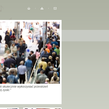
ak skutecznie wykorzystać przestrzeń
j zyski.”